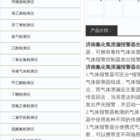
丙烯腈检测仪
苯乙烯检测仪
异丁烯检测仪
产品介绍：
氩气检测仪
济南氟化氢泄漏报警器
乙醇检测仪
器，可燃有毒性气体浓
气体报警控制器发出报
二氧化氯检测仪
济南氟化氢泄漏报警器
有毒气体检测仪
1.气体报警器可区分*
气体探测器组成，气体
甲乙酮检测仪
点，而气体泄漏后主要
丁酮检测仪
传送回去，当溶度达到
发出声光报警，并启动
四氯乙烯检测仪
2.气体报警器检测的气
二氯甲烷检测仪
器中使用各种不同的传
3.气体报警器分便携式
硫酰氟检测仪
察，可以携带至不同场