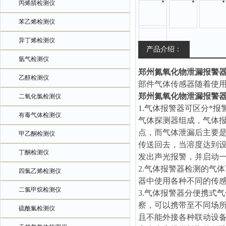
丙烯腈检测仪
苯乙烯检测仪
异丁烯检测仪
产品介绍：
氩气检测仪
郑州氮氧化物泄漏报警
乙醇检测仪
部件气体传感器随着使
郑州氮氧化物泄漏报警
二氧化氯检测仪
1.气体报警器可区分*
有毒气体检测仪
气体探测器组成，气体
点，而气体泄漏后主要
甲乙酮检测仪
传送回去，当溶度达到
丁酮检测仪
发出声光报警，并启动
2.气体报警器检测的气
四氯乙烯检测仪
器中使用各种不同的传
二氯甲烷检测仪
3.气体报警器分便携式
察，可以携带至不同场
硫酰氟检测仪
且不能外接各种联动设