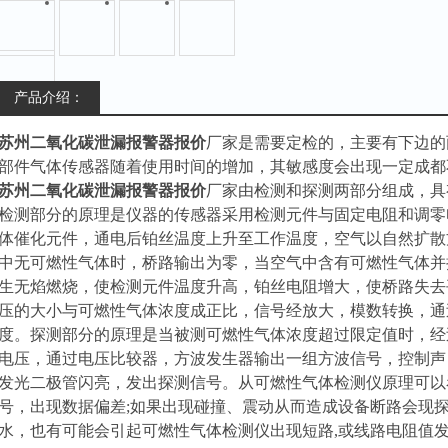
产品介绍：
苏州二氧化碳泄漏报警器报价
厂家
是需要定检的，主要有下边的
部件气体传感器随着使用时间的增加，其敏感度会出现一定成都
苏州二氧化碳泄漏报警器报价
厂家由检测和探测两部分组成，具
检测部分的原理是仪器的传感器采用检测元件与固定电阻和调零
体催化元件，通电后铂丝温度上升至工作温度，空气以自然扩散
中无可燃性气体时，桥路输出为零，当空气中含有可燃性气体并
生无焰燃烧，使检测元件温度升高，铂丝电阻增大，使桥路失去
压的大小与可燃性气体浓度成正比，信号经放大，模数转换，通
度。探测部分的原理是当被测可燃性气体浓度超过限定值时，经
电压，通过电压比较器，方波发生器输出一组方波信号，控制声
发光二极管闪亮，发出探测信号。从可燃性气体检测仪原理可以
号，出现数据偏差;如果出现碰撞、震动从而造成设备断路会现
水，也有可能会引起可燃性气体检测仪出现短路,或线路电阻值