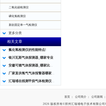
二氧化碳检测仪
磷化氢检测仪
新款固定单一气检测仪
更多分类
相关文章
氟化氢检测仪的性能特点!
银川瓦斯气体探测器_哪家专业
安徽可燃气体探测器_哪家比较好
厂家直供氢气气体报警器哪家专业 。
汇瑞埔在线测甲烷气体检测仪浓度泄漏报警器
首页
公司简介
公司新闻
|
|
|
2026 版权所有©郑州汇瑞埔电子技术有限公