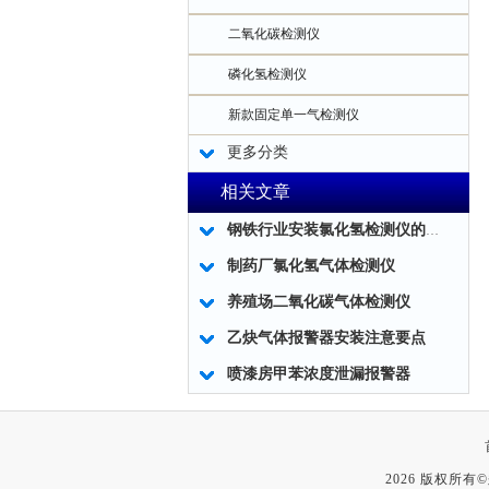
二氧化碳检测仪
磷化氢检测仪
新款固定单一气检测仪
更多分类
相关文章
钢铁行业安装氯化氢检测仪的重要性
制药厂氯化氢气体检测仪
养殖场二氧化碳气体检测仪
乙炔气体报警器安装注意要点
喷漆房甲苯浓度泄漏报警器
2026 版权所