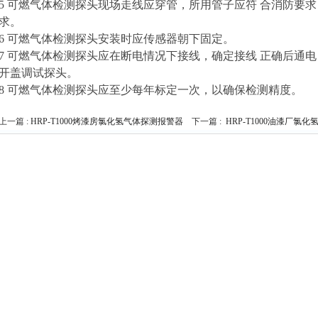
5 可燃气体检测探头现场走线应穿管，所用管子应符 合消防要
求。
6 可燃气体检测探头安装时应传感器朝下固定。
7 可燃气体检测探头应在断电情况下接线，确定接线 正确后通
开盖调试探头。
8 可燃气体检测探头应至少每年标定一次，以确保检测精度。
上一篇 :
HRP-T1000烤漆房氯化氢气体探测报警器
下一篇 :
HRP-T1000油漆厂氯