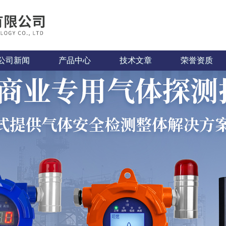
公司新闻
产品中心
技术文章
荣誉资质