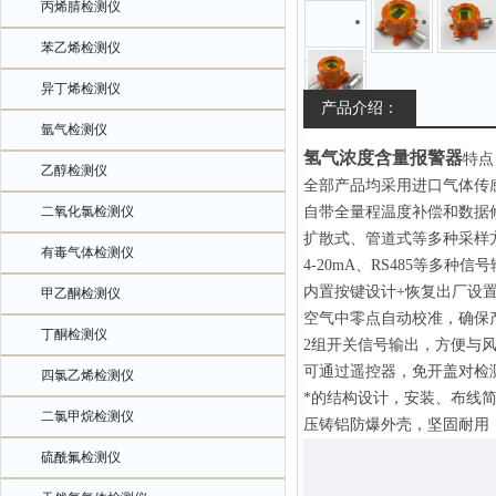
丙烯腈检测仪
苯乙烯检测仪
异丁烯检测仪
产品介绍：
氩气检测仪
氢气浓度含量报警器
特点
乙醇检测仪
全部产品均采用进口气体传
二氧化氯检测仪
自带全量程温度补偿和数据
扩散式、管道式等多种采样
有毒气体检测仪
4-20mA、RS485等多种信
内置按键设计+恢复出厂设
甲乙酮检测仪
空气中零点自动校准，确保
丁酮检测仪
2组开关信号输出，方便与
可通过遥控器，免开盖对检
四氯乙烯检测仪
*的结构设计，安装、布线
二氯甲烷检测仪
压铸铝防爆外壳，坚固耐用
硫酰氟检测仪