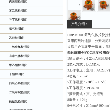
丙烯腈检测仪
苯乙烯检测仪
异丁烯检测仪
产品介绍：
氩气检测仪
HRP-K6000系列气体
乙醇检测仪
采用两线制连接，分安装简单
提醒用户采取安全措施，并
二氧化氯检测仪
船运罐粮仓VOC浓度检测仪
有毒气体检测仪
1输出信号：4-20mA三线制
2显示方式：LCD显示
甲乙酮检测仪
3工作电压：主电：AC220V
丁酮检测仪
4功耗：＜5W
5工作温度：-20℃～+55℃
四氯乙烯检测仪
6工作湿度：≤93%RH
二氯甲烷检测仪
7报警提式：声、光报警
8重量：1.2kg
硫酰氟检测仪
9外形尺寸：210mm*190mm