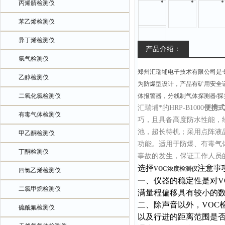
丙烯腈检测仪
苯乙烯检测仪
异丁烯检测仪
产品介绍：
氩气检测仪
郑州汇瑞埔电子技术有限公司是
乙醇检测仪
为防爆型设计，产品有矿用安全
二氧化氯检测仪
体报警器，分线制气体探测器/
汇瑞埔*的HRP-B1000
便携式
有毒气体检测仪
巧，且具备高度防水性能，经
池，超长待机；采用点阵液
甲乙酮检测仪
功能。适用于防爆、有毒气
丁酮检测仪
事故的发生，保证工作人员
选择
注意事
VOC浓度检测仪
四氯乙烯检测仪
一、仪器的稳定性是对V
二氯甲烷检测仪
满量程偏移具有较小的
二、
除声音以外，VOC
硫酰氟检测仪
以及行进的距离范围是