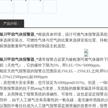
产品介绍：
银川甲烷气体报警器_*
根据具体环境，设计可燃气体报警器系统
来选择安装点、可燃性气体与空气的比重来选择安装位置、待检
探测器数量和气体报警控制器主机选型。
银川甲烷气体报警器_*
通常
报警点设置为被检测可燃气体爆炸下限1·
烷（天然气），它的爆炸下限为5%，即LEL=5%=50000ppm,
相应天然气报警器的报警点范围应在1%LEL – 25%LEL之间,即0.05
1.25%(12500ppm),如3000ppm
；若想增大安全系数，也可设定为1000ppm(0.01%)。但是
导致报警器的抗干扰neng
力变差，无危险的微量泄漏及环境温湿
警，从而降低了报警系统的准确性、可靠性，这也是设定报警点
另外 ，由于人工煤气含有高毒性的一氧化碳，毫无爆炸危险的
以预防中毒往往成为人工煤气报警器监测泄漏的首要作用，报警