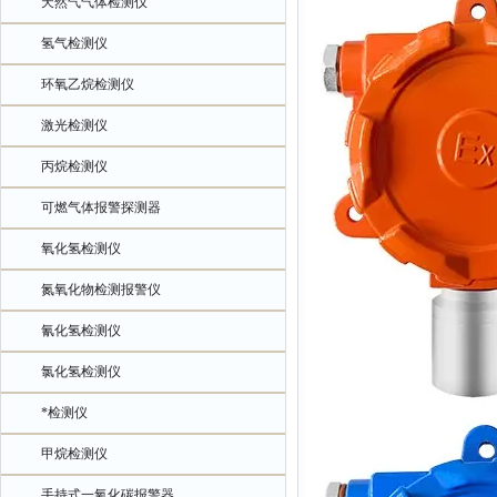
天然气气体检测仪
氢气检测仪
环氧乙烷检测仪
激光检测仪
丙烷检测仪
可燃气体报警探测器
氧化氢检测仪
氮氧化物检测报警仪
氰化氢检测仪
氯化氢检测仪
*检测仪
甲烷检测仪
手持式一氧化碳报警器