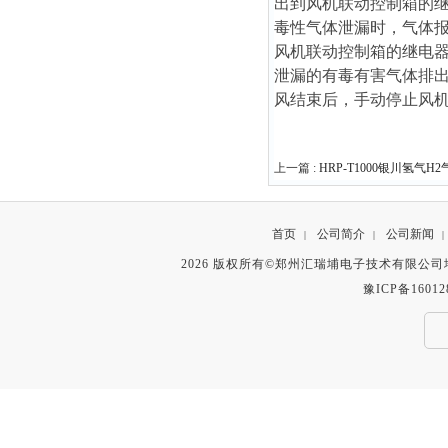
出到风机联动控制箱的
毒性气体泄漏时，气体报
风机联动控制箱的继电器
泄漏的有毒有害气体排
风结束后，手动停止风
上一篇 :
HRP-T1000银川氢气
首页
公司简介
公司新闻
|
|
|
2026 版权所有©郑州汇瑞埔电子技术有限公
豫ICP备16012