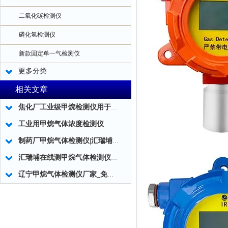
二氧化碳检测仪
磷化氢检测仪
新款固定单一气检测仪
更多分类
相关文章
焦化厂工业级甲烷检测仪用于煤气泄漏检测
工业用甲烷气体浓度检测仪
制药厂甲烷气体检测仪|汇瑞埔RS485固定式快速检测甲烷气体检测仪
汇瑞埔在线测甲烷气体检测仪浓度泄漏报警器
辽宁甲烷气体检测仪厂家_免费标定