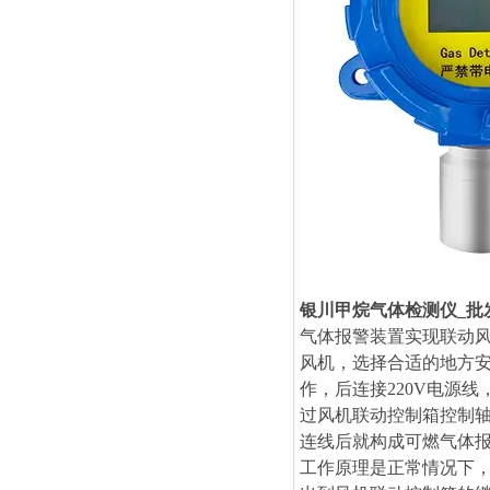
银川甲烷气体检测仪_批
气体报警装置实现联动风
风机，选择合适的地方
作，后连接220V电源
过风机联动控制箱控制
连线后就构成可燃气体
工作原理是正常情况下，