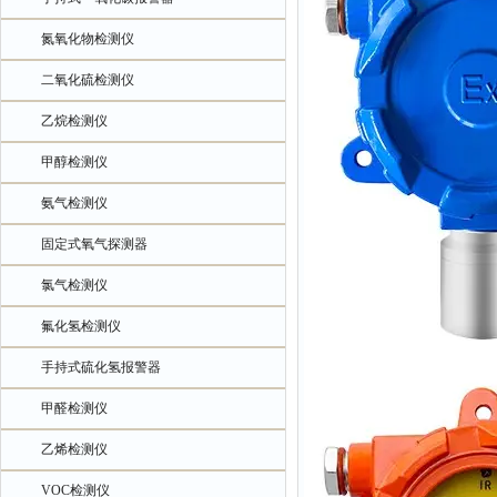
氮氧化物检测仪
二氧化硫检测仪
乙烷检测仪
甲醇检测仪
氨气检测仪
固定式氧气探测器
氯气检测仪
氟化氢检测仪
手持式硫化氢报警器
甲醛检测仪
乙烯检测仪
VOC检测仪