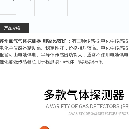
产品介绍：
苏州氯气气体探测器_哪家比较好
：
有三种传感器:电化学传感
电化学传感器精度高、稳定性好，价格相对较高。电化学传感器
报警可由电池供电。半导体传感器功耗大，通常不使用电池供电
催化燃烧传感器也用于检测易ran气体
，即易燃易爆气体。