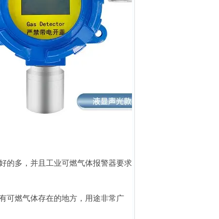
好的多，并且工业可燃气体报警器要求
有可燃气体存在的地方，用途非常广