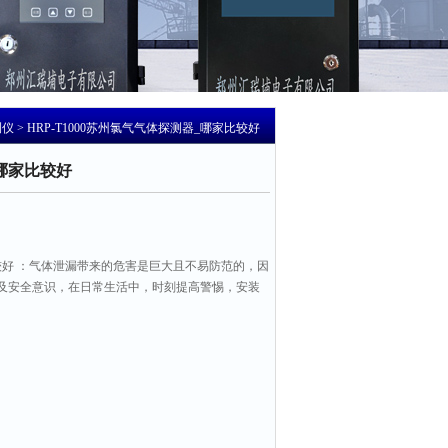
测仪
> HRP-T1000苏州氯气气体探测器_哪家比较好
哪家比较好
较好 ：气体泄漏带来的危害是巨大且不易防范的，因
及安全意识，在日常生活中，时刻提高警惕，安装