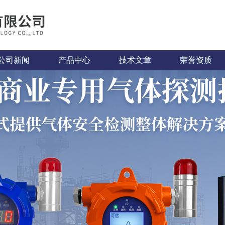
公司新闻
产品中心
技术文章
荣誉资质