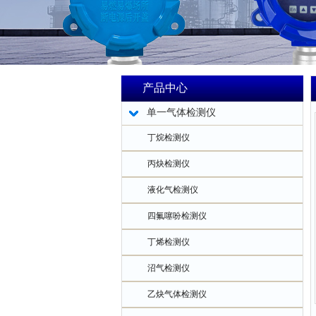
产品中心
单一气体检测仪
丁烷检测仪
丙炔检测仪
液化气检测仪
四氟噻吩检测仪
丁烯检测仪
沼气检测仪
乙炔气体检测仪