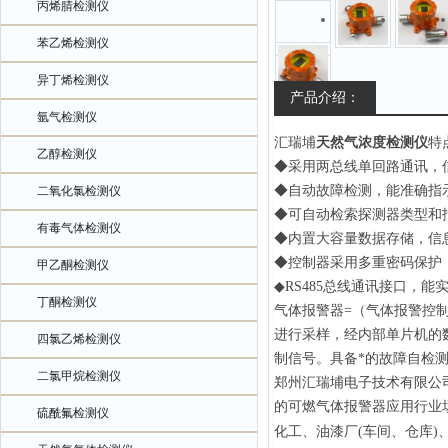
丙烯腈检测仪
苯乙烯检测仪
异丁烯检测仪
产品介绍：
氩气检测仪
汇瑞埔
天然气浓度检测仪
特
乙醇检测仪
◆采用两总线单回路通讯，信
◆自动故障检测，能准确指
二氧化氯检测仪
◆可自动检索探测器类型和
有毒气体检测仪
◆内置大容量数据存储，信
◆控制器采用多重密码保护
甲乙酮检测仪
◆RS485总线通讯接口，
丁酮检测仪
气体报警器=（气体报警控
进行采样，经内部单片机的
四氯乙烯检测仪
制信号。具备*的故障自检
二氯甲烷检测仪
郑州
汇瑞埔电子技术
有限公
的可燃气体报警器应用行业
硫酰氟检测仪
化工、油漆厂(车间、仓库)