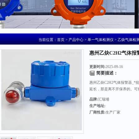
当前位置：
首页
>
产品中心
>
单一气体检测仪
>
乙炔气体检
惠州乙炔C2H2气体报
更新时间:
2025-09-16
简要描述：
惠州乙炔C2H2气体报警器_
延长，那是离不开保养的。可
保养是提高的重要工作。也是
品牌:
汇瑞埔
生产地址:
厂商性质:
生产厂家