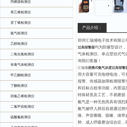
丙烯腈检测仪
苯乙烯检测仪
异丁烯检测仪
产品介绍：
氩气检测仪
郑州汇瑞埔电子技术有限公
乙醇检测仪
均为防爆型设计，
过高报警器
气体检测仪、单点壁挂式气
二氧化氯检测仪
询我们客服！
有毒气体检测仪
汇瑞埔
便携式氨气浓度过高报警
用大容量可充电锂电池，可
甲乙酮检测仪
报警、传感器故障检测报警
丁酮检测仪
和目标点校准功能，内置温
特殊材质及工艺，不易磨损
四氯乙烯检测仪
氨气是一种无色而具有强烈
二氯甲烷检测仪
氨气被呼入肺后容易通过肺
痛、声音嘶哑、咳嗽、痰带
硫酰氟检测仪
肿、成人呼吸窘迫综合症，