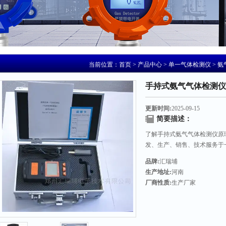
当前位置：
首页
>
产品中心
>
单一气体检测仪
>
氨
手持式氨气气体检测仪
更新时间:
2025-09-15
简要描述：
了解手持式氨气气体检测仪原
发、生产、销售、技术服务于
品牌:
汇瑞埔
生产地址:
河南
厂商性质:
生产厂家