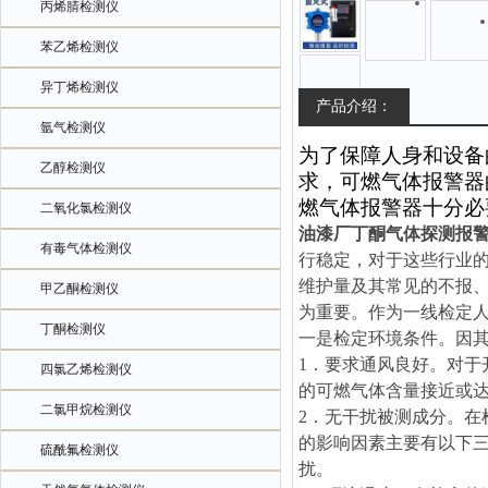
丙烯腈检测仪
苯乙烯检测仪
异丁烯检测仪
产品介绍：
氩气检测仪
为了保障人身和设备
乙醇检测仪
求，可燃气体报警器
燃气体报警器十分必
二氧化氯检测仪
油漆厂丁酮气体探测报
有毒气体检测仪
行稳定，对于这些行业
维护量及其常见的不报
甲乙酮检测仪
为重要。作为一线检定
丁酮检测仪
一是检定环境条件。因
1．要求通风良好。对
四氯乙烯检测仪
的可燃气体含量接近或
二氯甲烷检测仪
2．无干扰被测成分。
的影响因素主要有以下
硫酰氟检测仪
扰。