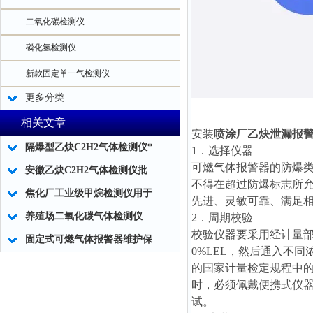
二氧化碳检测仪
磷化氢检测仪
新款固定单一气检测仪
更多分类
相关文章
安装
喷涂厂乙炔泄漏报
隔爆型乙炔C2H2气体检测仪*批发
1．选择仪器
可燃气体报警器的防爆
安徽乙炔C2H2气体检测仪批发代理
不得在超过防爆标志所
焦化厂工业级甲烷检测仪用于煤气泄漏检测
先进、灵敏可靠、满足
养殖场二氧化碳气体检测仪
2．周期校验
校验仪器要采用经计量
固定式可燃气体报警器维护保养方法
0%LEL，然后通入不
的国家计量检定规程中
时，必须佩戴便携式仪
试。