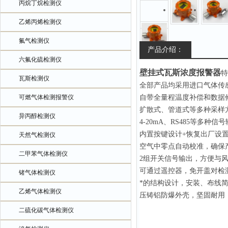
丙烷丁烷检测仪
乙烯丙烯检测仪
氟气检测仪
产品介绍：
六氟化硫检测仪
壁挂式瓦斯浓度报警器
特
瓦斯检测仪
全部产品均采用进口气体传
可燃气体检测报警仪
自带全量程温度补偿和数据
扩散式、管道式等多种采样
异丙醇检测仪
4-20mA、RS485等多种信
内置按键设计+恢复出厂设
天然气检测仪
空气中零点自动校准，确保
二甲苯气体检测仪
2组开关信号输出，方便与
可通过遥控器，免开盖对检
锗气体检测仪
*的结构设计，安装、布线
乙烯气体检测仪
压铸铝防爆外壳，坚固耐用
二硫化碳气体检测仪