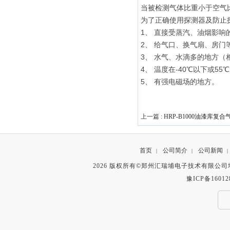
当被检测气体比重小于空气比
为了正确使用探测器及防止
1、 直接受蒸汽、油烟影响
2、 给气口、换气扇、房门
3、 水气、水滴多的地方（相
4、 温度在-40℃以下或5
5、 有强电磁场的地方。
上一篇 :
HRP-B1000油漆库复
首页
公司简介
公司新闻
|
|
|
2026 版权所有©郑州汇瑞埔电子技术有限公
豫ICP备16012