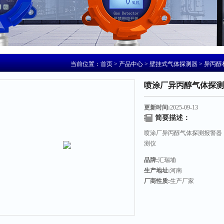
当前位置：
首页
>
产品中心
>
壁挂式气体探测器
>
异丙醇
喷涂厂异丙醇气体探测
更新时间:
2025-09-13
简要描述：
喷涂厂异丙醇气体探测报警器
测仪
品牌:
汇瑞埔
生产地址:
河南
厂商性质:
生产厂家