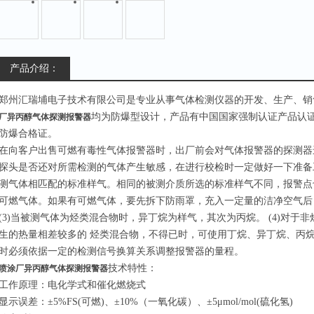
产品介绍：
郑州汇瑞埔电子技术有限公司是专业从事气体检测仪器的开发、生产、销
均为防爆型设计，产品有中国国家强制认证产品认
厂异丙醇气体探测报警器
防爆合格证。
在向客户出售可燃有毒性气体报警器时，出厂前会对气体报警器的探测器
探头是否还对所需检测的气体产生敏感，在进行校检时一定做好一下准备工
测气体相匹配的标准样气。相同的被测介质所选的标准样气不同，报警点也
可燃气体。如果有可燃气体，要先拆下防雨罩，充入一定量的洁净空气后
(3)当被测气体为烃类混合物时，异丁烷为样气，其次为丙烷。 (4)对
生的热量相差较多的 烃类混合物，不得已时，可使用丁烷、异丁烷、丙
时必须依据一定的检测信号换算关系调整报警器的量程。
技术特性：
喷涂厂异丙醇气体探测报警器
工作原理：电化学式和催化燃烧式
显示误差：±5%FS(可燃)、±10%（一氧化碳）、±5μmol/mol(硫化氢)