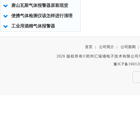
唐山瓦斯气体报警器原装现货
便携气体检测仪该怎样进行清理
工业用酒精气体报警器
首页
公司简介
公司新闻
|
|
|
2026 版权所有©郑州汇瑞埔电子技术有限公
豫ICP备16012