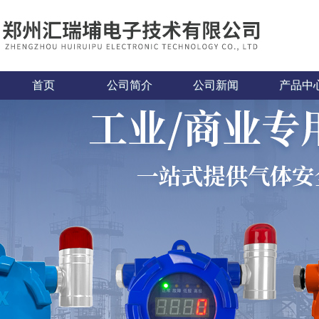
首页
公司简介
公司新闻
产品中