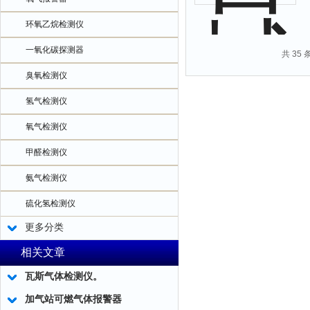
环氧乙烷检测仪
一氧化碳探测器
共 35
臭氧检测仪
氢气检测仪
氧气检测仪
甲醛检测仪
氨气检测仪
硫化氢检测仪
更多分类
相关文章
瓦斯气体检测仪。
加气站可燃气体报警器