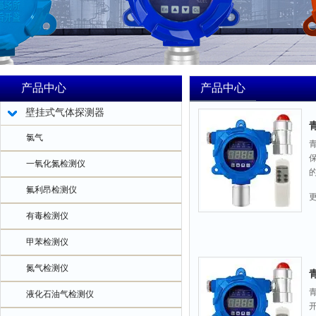
产品中心
产品中心
壁挂式气体探测器
氯气
一氧化氮检测仪
氟利昂检测仪
有毒检测仪
甲苯检测仪
氮气检测仪
液化石油气检测仪