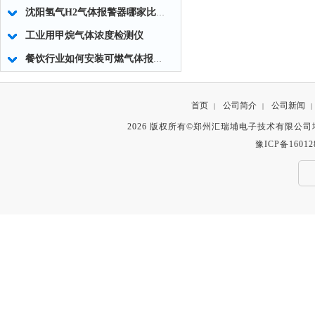
沈阳氢气H2气体报警器哪家比较好
工业用甲烷气体浓度检测仪
餐饮行业如何安装可燃气体报警器
首页
公司简介
公司新闻
|
|
|
2026 版权所有©郑州汇瑞埔电子技术有限公
豫ICP备16012