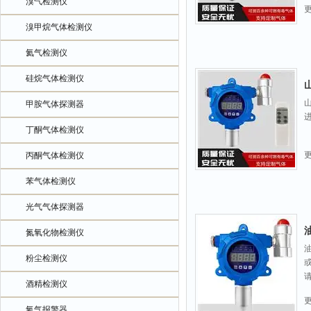
溴气检测仪
溴甲烷气体检测仪
氦气检测仪
硅烷气体检测仪
甲胺气体探测器
丁酮气体检测仪
丙酮气体检测仪
苯气体检测仪
光气气体探测器
氮氧化物检测仪
粉尘检测仪
酒精检测仪
氧气报警器