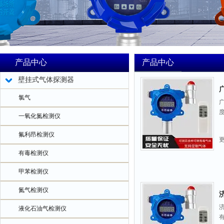
产品中心
产品中心
壁挂式气体探测器
氯气
一氧化氮检测仪
氟利昂检测仪
有毒检测仪
甲苯检测仪
氮气检测仪
液化石油气检测仪