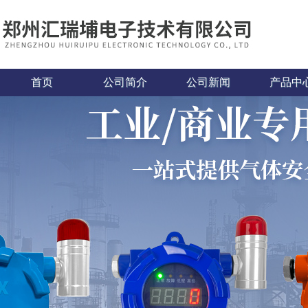
首页
公司简介
公司新闻
产品中