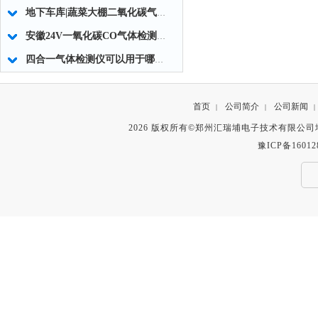
地下车库|蔬菜大棚二氧化碳气体检测仪安装标准
安徽24V一氧化碳CO气体检测仪服务公司
四合一气体检测仪可以用于哪些场所?
首页
公司简介
公司新闻
|
|
|
2026 版权所有©郑州汇瑞埔电子技术有限公
豫ICP备16012