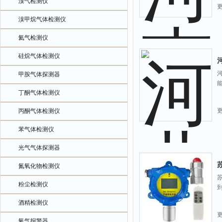
溴气检测仪
溴甲烷气体检测仪
氦气检测仪
硅烷气体检测仪
甲胺气体探测器
丁酮气体检测仪
丙酮气体检测仪
苯气体检测仪
光气气体探测器
氮氧化物检测仪
粉尘检测仪
酒精检测仪
氧气报警器