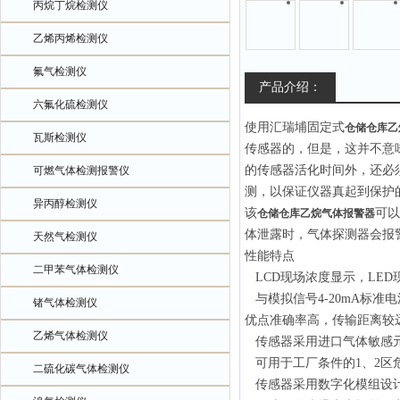
丙烷丁烷检测仪
乙烯丙烯检测仪
氟气检测仪
产品介绍：
六氟化硫检测仪
使用汇瑞埔固定式
仓储仓库乙
瓦斯检测仪
传感器的，但是，这并不意
的传感器活化时间外，还必
可燃气体检测报警仪
测，以保证仪器真起到保护
异丙醇检测仪
该
可以
仓储仓库乙烷气体报警器
体泄露时，气体探测器会
报
天然气检测仪
性能特点
二甲苯气体检测仪
LCD现场浓度显示，LE
与模拟信号4-20mA标
锗气体检测仪
优点准确率高，传输距离较
乙烯气体检测仪
传感器采用进口气体敏感元
可用于工厂条件的1、2区
二硫化碳气体检测仪
传感器采用数字化模组设计