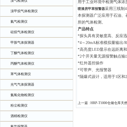
溴气检测仪
用于工业环境中检测气体浓
采用三线制4
喷漆房甲苯报警器
溴甲烷气体检测仪
本探测器广泛应用于石油、
氦气检测仪
所的气体检测。
产品特点
硅烷气体检测仪
*探头具有灵敏度高、反应
甲胺气体探测器
*4～20mA标准模拟量输出/R
*高亮度LED显示在远距离
丁酮气体检测仪
*2个开关量无源报警触点输
*红外遥控操作
丙酮气体检测仪
*可带声、光报警器
苯气体检测仪
*隔爆式设计，适用于1区和
光气气体探测器
氮氧化物检测仪
上一篇 :
HRP-T1000仓储仓库
粉尘检测仪
酒精检测仪
氧气报警器