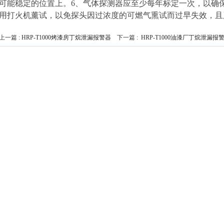
可能稳定的位置上。6、气体探测器应至少每年标定一次，以确
用打火机薰试，以免探头因过浓度的可燃气熏试而过早失效，且
上一篇 :
HRP-T1000烤漆房丁烷泄漏报警器
下一篇 :
HRP-T1000油漆厂丁烷泄漏报