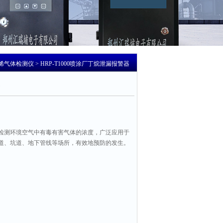
烯气体检测仪
> HRP-T1000喷涂厂丁烷泄漏报警器
检测环境空气中有毒有害气体的浓度，广泛应用于
道、坑道、地下管线等场所，有效地预防的发生。