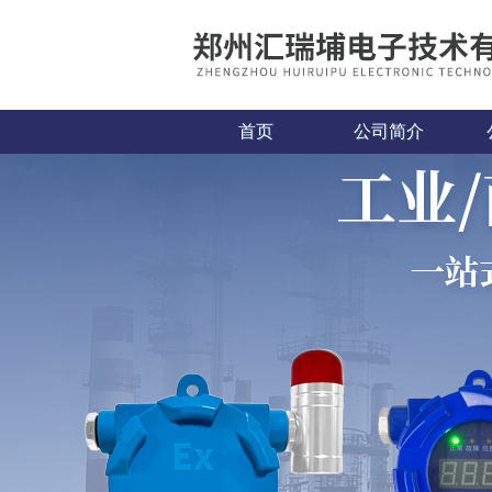
首页
公司简介