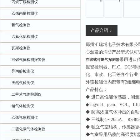
丙烷丁烷检测仪
乙烯丙烯检测仪
氟气检测仪
产品介绍：
六氟化硫检测仪
郑州汇瑞埔电子技术有限公
瓦斯检测仪
心颁发的消防产品型式认可
采用进口传
可燃气体检测报警仪
在线式可燃气探测器
报警控制器、PLC、DC
异丙醇检测仪
化、市政、化工等各个行业
外该检测仪内部带有2组继
天然气检测仪
产品特点：
二甲苯气体检测仪
◆ 进口高性能传感器，测
◆ mg/m3、ppm、VOL、
锗气体检测仪
◆ 防高浓度气体冲击的自
乙烯气体检测仪
◆ 三线制4～20mA、 R
◆ 独立气室结构，传感器
二硫化碳气体检测仪
◆气室采用品质的高强度铝