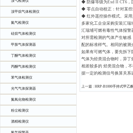
溴气检测仪
◆ 防爆等级为Exd II C
◆ 零点自动校正：针对某
溴甲烷气体检测仪
◆ 红外遥控操作模式。采
氦气检测仪
多家化工企业采购安装汇瑞
汇瑞埔可燃有毒性气体报警
硅烷气体检测仪
对所需检测的气体产生敏感，
甲胺气体探测器
配的标准样气。相同的被测介
如果有可燃气体，要先拆下防
丁酮气体检测仪
气体为烃类混合物时，异丁烷
相差较多的 烃类混合物，
丙酮气体检测仪
据一定的检测信号换算关系
苯气体检测仪
上一篇 :
HRP-B1000手持式甲乙
光气气体探测器
氮氧化物检测仪
粉尘检测仪
酒精检测仪
氧气报警器