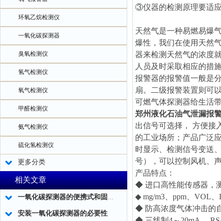
③仪器的检测原理要适
环氧乙烷检测仪
天然气是一种易燃易爆
一氧化碳探测器
爆性，我们在使用天然
臭氧检测仪
器来检测天然气的浓度
人员及时采取相应的措
氢气检测仪
报警器的报警值一般是
扇。二级报警装置则可
氧气检测仪
可燃气体探测器给生活
甲醛检测仪
郑州液化石油气泄漏报
出信号可选择， 方便接
氨气检测仪
的工业场所；产品广泛
硫化氢检测仪
时显示、检测信号变送、
号），可以控制风机、
更多分类
产品特点：
相关文章
◆ 进口高性能传感器，
◆ mg/m3、ppm、VO
一氧化碳探测器的便携式和固定式在技术指标方面有什么不同？一看就懂！
◆ 防高浓度气体冲击的
安装一氧化碳探测器的必要性
◆ 三线制4～20mA、