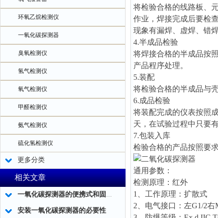
将检验合格的线路板、
环氧乙烷检测仪
作业，焊接完成后要检
现象有漏焊、虚焊、错
一氧化碳探测器
4.半成品检验
臭氧检测仪
将焊接合格的半成品按
产品程序处理。
氢气检测仪
5.装配
将检验合格的半成品与
氧气检测仪
6.成品检验
甲醛检测仪
将装配完成的仪表按照成
天，在试验过程中只要
氨气检测仪
7.包装入库
硫化氢检测仪
检验合格的产品按照要
更多分类
通用参数：
相关文章
检测原理：红外
1、工作原理：扩散式
一氧化碳探测器的便携式和固定式在技术指标方面有什么不同？一看就懂！
2、电气接口：左G1/2右M2
安装一氧化碳探测器的必要性
3、防爆等级：Ex d IIC T