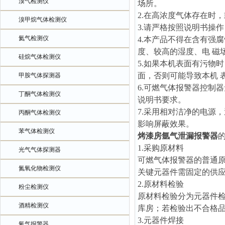
溴气检测仪
场所。
2.在高浓度气体存在时
溴甲烷气体检测仪
3.请严格按照说明书操
氦气检测仪
4.本产品不得在含有强
度、较高的湿度、电 磁
硅烷气体检测仪
5.如果本机表面有污物
面，否则可能导致本机 
甲胺气体探测器
6.可燃气体报警器控制
丁酮气体检测仪
说明书要求。
7.采用相对洁净的电源
丙酮气体检测仪
影响屏蔽效果。
苯气体检测仪
烤漆房氩气泄漏报警器
1.采购原材料
光气气体探测器
可燃气体报警器的普通
氮氧化物检测仪
关键元器件需固定的供
2.原材料检验
粉尘检测仪
原材料检验分为元器件
酒精检测仪
库房；若检验出不合格
3.元器件焊接
氧气报警器