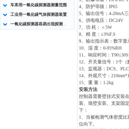
车库用一氧化碳探测器测量范围
4、防护等级：IP65
5、输出信号：4-20mA
工业用一氧化碳气体探测器装置
6、供电电压：DC24V
一氧化碳探测器容易出现探测器零点漂移的现象
7、功 耗：＜5W
8、精 度：±3%F.S
9、输出指示表：数字显示
10、湿 度：0-95%RH
11、响应时间：T90≤30S
12、开关量信号：1个
13、监视器：DCS、PLC
14、外观尺寸：210mm*1
15、重 量：1.2kg
安装方法
控制器需要壁挂式安装在
装、墙壁安装、支架固
下：
1、当被检测气体密度比重
位向下。