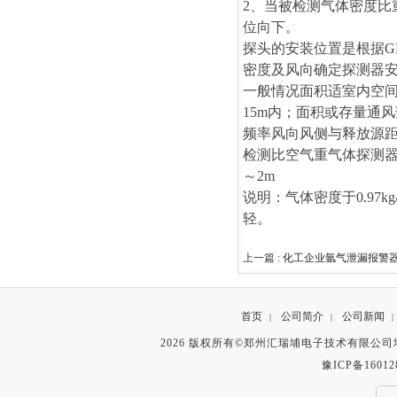
2、当被检测气体密度比重
位向下。
探头的安装位置是根据GB
密度及风向确定探测器
一般情况面积适室内空间
15m内；面积或存量通
频率风向风侧与释放源距
检测比空气重气体探测器安
～2m
说明：气体密度于0.97k
轻。
上一篇 :
化工企业氩气泄漏报警
首页
公司简介
公司新闻
|
|
|
2026 版权所有©郑州汇瑞埔电子技术有限公
豫ICP备16012