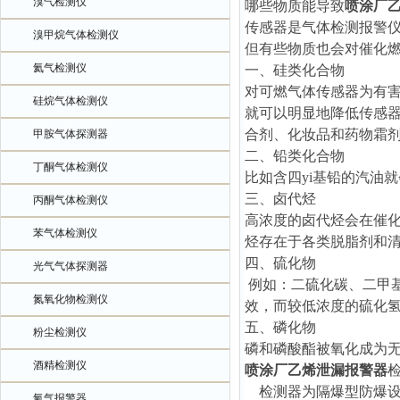
溴气检测仪
哪些物质能导致
喷涂厂
传感器是气体检测报警
溴甲烷气体检测仪
但有些物质也会对催化
氦气检测仪
一、硅类化合物
对可燃气体传感器为有害
硅烷气体检测仪
就可以明显地降低传感
合剂、化妆品和药物霜剂
甲胺气体探测器
二、铅类化合物
丁酮气体检测仪
比如含四yi基铅的汽油
三、卤代烃
丙酮气体检测仪
高浓度的卤代烃会在催化
苯气体检测仪
烃存在于各类脱脂剂和清
四、硫化物
光气气体探测器
例如：二硫化碳、二甲
氮氧化物检测仪
效，而较低浓度的硫化
五、磷化物
粉尘检测仪
磷和磷酸酯被氧化成为
酒精检测仪
喷涂厂乙烯泄漏报警器
检测器为隔爆型防爆设
氧气报警器