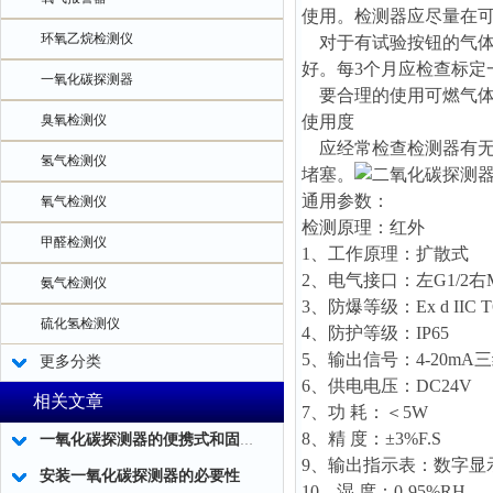
使用。检测器应尽量在
环氧乙烷检测仪
对于有试验按钮的气体
好。每3个月应检查标定
一氧化碳探测器
要合理的使用可燃气体
臭氧检测仪
使用度
应经常检查检测器有无
氢气检测仪
堵塞。
通用参数：
氧气检测仪
检测原理：红外
甲醛检测仪
1、工作原理：扩散式
2、电气接口：左G1/2右M2
氨气检测仪
3、防爆等级：Ex d IIC T
硫化氢检测仪
4、防护等级：IP65
5、输出信号：4-20mA
更多分类
6、供电电压：DC24V
相关文章
7、功 耗：＜5W
8、精 度：±3%F.S
一氧化碳探测器的便携式和固定式在技术指标方面有什么不同？一看就懂！
9、输出指示表：数字显示
安装一氧化碳探测器的必要性
10、湿 度：0-95%RH