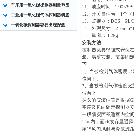
车库用一氧化碳探测器测量范围
11、响应时间：T90≤30S
12、开关量信号：1个
工业用一氧化碳气体探测器装置
13、监视器：DCS、PLC
一氧化碳探测器容易出现探测器零点漂移的现象
14、外观尺寸：210mm*1
15、重 量：1.2kg
安装方法
控制器需要壁挂式安装在
装、墙壁安装、支架固
下：
1、当被检测气体密度比重
位向下。
2、当被检测气体密度比重
位向下。
探头的安装位置是根据GB
密度及风向确定探测器
一般情况面积适室内空间
15m内；面积或存量通
频率风向风侧与释放源距