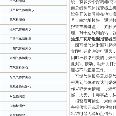
溴气检测仪
说，有多少个探测器(防
而总线制气体报警器主机
溴甲烷气体检测仪
设备开关信号接在地址
氦气检测仪
号，由地址模块，通过数
报警主机键盘上，并触发
硅烷气体检测仪
理。对于总线制的话，
油漆厂瓦斯泄漏报警器
甲胺气体探测器
因可燃气体泄漏引起探测
丁酮气体检测仪
立即打开窗户进行通风，
因时应联络相关的可燃气
丙酮气体检测仪
泄漏)，按动手动开关打
苯气体检测仪
测器不能正常工作。
可燃气体报警器就是气
光气气体探测器
检测到气体浓度达到爆
氮氧化物检测仪
作采取安全措施，可燃
燃、火灾、中毒事故，
粉尘检测仪
报警后可输出一对继电器
酒精检测仪
备提供常开或常闭报警触
出继电器无源触点信号
氧气报警器