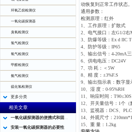
动恢复到正常工作状态
环氧乙烷检测仪
通用参数：
检测原理：红外
一氧化碳探测器
1、工作原理：扩散式
臭氧检测仪
2、电气接口：左G1/2右M2
3、防爆等级：Ex d IIC T
氢气检测仪
4、防护等级：IP65
5、输出信号：4-20mA
氧气检测仪
6、供电电压：DC24V
甲醛检测仪
7、功 耗：＜5W
8、精 度：±3%F.S
氨气检测仪
9、输出指示表：数字显示
硫化氢检测仪
10、湿 度：0-95%RH
11、响应时间：T90≤30S
更多分类
12、开关量信号：1个
相关文章
13、监视器：DCS、PLC
14、外观尺寸：210mm*1
一氧化碳探测器的便携式和固定式在技术指标方面有什么不同？一看就懂！
15、重 量：1.2kg
安装一氧化碳探测器的必要性
安装方法