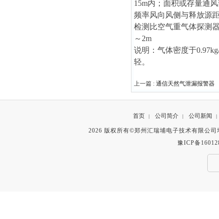
15m内；面积或存量通
频率风向风侧与释放源距
检测比空气重气体探测器安
～2m
说明：气体密度于0.97k
轻。
上一篇 :
通信天然气泄漏报警器
首页
公司简介
公司新闻
|
|
|
2026 版权所有©郑州汇瑞埔电子技术有限公
豫ICP备16012