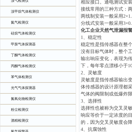
溴气检测仪
相应接口。通电测试安
接线常用的三种方式：
溴甲烷气体检测仪
两线制安装一般采用2×1.
氦气检测仪
分线式安装一般采用3×0.
化工企业天然气泄漏报
硅烷气体检测仪
1、稳定性
稳定性是指传感器在整
甲胺气体探测器
没有目标气体时，整个
丁酮气体检测仪
输出响应变化，表现为
下，每年零点漂移小于1
丙酮气体检测仪
2、灵敏度
苯气体检测仪
灵敏度是指传感器输出
体传感器的设计原理都
光气气体探测器
气体的阀限制或低爆炸
氮氧化物检测仪
3、选择性
选择性也被称为交叉灵
粉尘检测仪
响应等价于一定浓度的
酒精检测仪
的，因为交叉灵敏度会
4、抗腐蚀性
氧气报警器