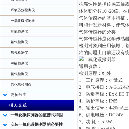
抗腐蚀性是指传感器暴
环氧乙烷检测仪
体体积分数10~20倍
气体传感器的基本特征
一氧化碳探测器
料和开发新材料，使气体
臭氧检测仪
气体传感器的分类
气体传感器是化学传感
氢气检测仪
检测对象到应用领域，
准的问题上目前还没有
氧气检测仪
甲醛检测仪
通用参数：
检测原理：红外
氨气检测仪
1、工作原理：扩散式
硫化氢检测仪
2、电气接口：左G1/2右M2
3、防爆等级：Ex d IIC T
更多分类
4、防护等级：IP65
相关文章
5、输出信号：4-20mA
6、供电电压：DC24V
一氧化碳探测器的便携式和固定式在技术指标方面有什么不同？一看就懂！
7、功 耗：＜5W
安装一氧化碳探测器的必要性
8、精 度：±3%F.S