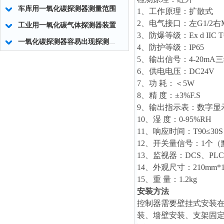
车库用一氧化碳探测器测量范围
1、工作原理：扩散式
2、电气接口：左G1/2右M2
工业用一氧化碳气体探测器装置
3、防爆等级：Ex d IIC T
一氧化碳探测器容易出现探测器零点漂移的现象
4、防护等级：IP65
5、输出信号：4-20mA
6、供电电压：DC24V
7、功 耗：＜5W
8、精 度：±3%F.S
9、输出指示表：数字显示
10、湿 度：0-95%RH
11、响应时间：T90≤30S
12、开关量信号：1个
13、监视器：DCS、PLC
14、外观尺寸：210mm*1
15、重 量：1.2kg
安装方法
控制器需要壁挂式安装在
装、墙壁安装、支架固