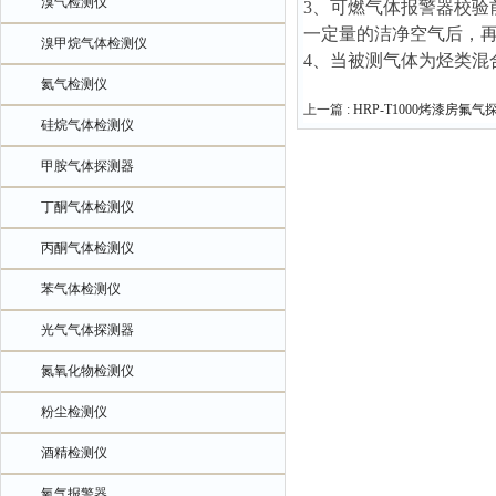
溴气检测仪
3、可燃气体报警器校
一定量的洁净空气后，
溴甲烷气体检测仪
4、当被测气体为烃类混
氦气检测仪
上一篇 :
HRP-T1000烤漆房氟
硅烷气体检测仪
甲胺气体探测器
丁酮气体检测仪
丙酮气体检测仪
苯气体检测仪
光气气体探测器
氮氧化物检测仪
粉尘检测仪
酒精检测仪
氧气报警器