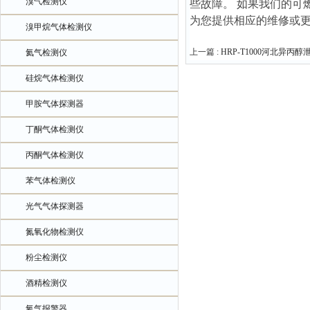
溴气检测仪
些故障。 如果我们的可
为您提供相应的维修或
溴甲烷气体检测仪
上一篇 :
HRP-T1000河北异丙
氦气检测仪
硅烷气体检测仪
甲胺气体探测器
丁酮气体检测仪
丙酮气体检测仪
苯气体检测仪
光气气体探测器
氮氧化物检测仪
粉尘检测仪
酒精检测仪
氧气报警器