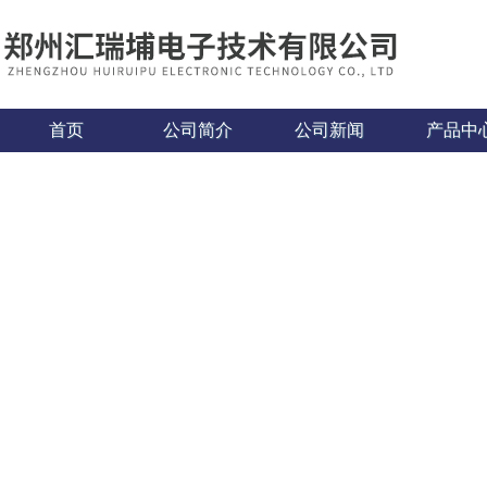
首页
公司简介
公司新闻
产品中