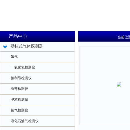
产品中心
当前位
壁挂式气体探测器
氯气
一氧化氮检测仪
氟利昂检测仪
有毒检测仪
甲苯检测仪
氮气检测仪
液化石油气检测仪