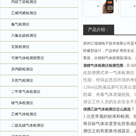
丙烷丁烷检测仪
乙烯丙烯检测仪
氟气检测仪
产品介绍：
六氟化硫检测仪
郑州汇瑞埔电子技术有限公司是
瓦斯检测仪
防爆型设计，产品有矿用安全证
可燃气体检测报警仪
警器，分线制气体探测器/探头
0-1
酒精气体检测仪检测范围
：
异丙醇检测仪
此款便携式单一气体检测仪
性能，经得起恶劣环境的考验
天然气检测仪
12864点阵液晶屏可完美
二甲苯气体检测仪
防爆、有毒气体泄漏抢险、
保证工作人员的生命安全不
锗气体检测仪
？
便携乙炔气体检测仪怎么挑选
乙烯气体检测仪
1.注意常规的校准和检测
。
将目标气体浓度变化所形成
二硫化碳气体检测仪
测仪之前和更换传感器后，