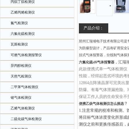
丙烷丁烷检测仪
乙烯丙烯检测仪
氟气检测仪
产品介绍：
六氟化硫检测仪
郑州汇瑞埔电子技术有限公司是
瓦斯检测仪
为防爆型设计，产品有矿用安全
可燃气体检测报警仪
挂式气体报警器，分线制气体探
，汇瑞埔
六氟化硫sf6气体报警器
异丙醇检测仪
此款便携式单一气体检测仪
性能，经得起恶劣环境的考验
天然气检测仪
12864点阵液晶屏可完美
二甲苯气体检测仪
防爆、有毒气体泄漏抢险、
保证工作人员的生命安全不
锗气体检测仪
？
便携乙炔气体检测仪怎么挑选
乙烯气体检测仪
1.注意常规的校准和检测
。
将目标气体浓度变化所形成
二硫化碳气体检测仪
测仪之前和更换传感器后，