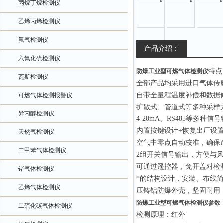
丙烷丁烷检测仪
乙烯丙烯检测仪
氟气检测仪
产品介绍：
六氟化硫检测仪
特点
防爆工业型可燃气体检测仪
瓦斯检测仪
全部产品均采用进口气体传
自带全量程温度补偿和数据
可燃气体检测报警仪
扩散式、管道式等多种采样
异丙醇检测仪
4-20mA、RS485等多种信
内置按键设计+恢复出厂设
天然气检测仪
空气中零点自动校准，确保
二甲苯气体检测仪
2组开关信号输出，方便与
可通过遥控器，免开盖对检
锗气体检测仪
*的结构设计，安装、布线
乙烯气体检测仪
压铸铝防爆外壳，坚固耐用
防爆工业型可燃气体检测仪参数
二硫化碳气体检测仪
检测原理：红外