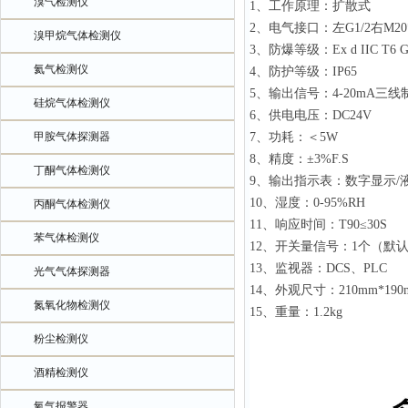
溴气检测仪
1、工作原理：扩散式
2、电气接口：左G1/2右M20*
溴甲烷气体检测仪
3、防爆等级：Ex d IIC T6 G
氦气检测仪
4、防护等级：IP65
5、输出信号：4-20mA三线
硅烷气体检测仪
6、供电电压：DC24V
甲胺气体探测器
7、功耗：＜5W
8、精度：±3%F.S
丁酮气体检测仪
9、输出指示表：数字显示/
10、湿度：0-95%RH
丙酮气体检测仪
11、响应时间：T90≤30S
苯气体检测仪
12、开关量信号：1个（默
13、监视器：DCS、PLC
光气气体探测器
14、外观尺寸：210mm*190
氮氧化物检测仪
15、重量：1.2kg
粉尘检测仪
酒精检测仪
氧气报警器