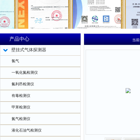
产品中心
当前
壁挂式气体探测器
氯气
一氧化氮检测仪
氟利昂检测仪
有毒检测仪
甲苯检测仪
氮气检测仪
液化石油气检测仪