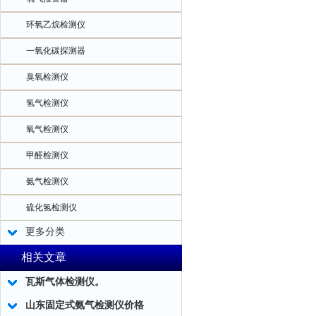
环氧乙烷检测仪
一氧化碳探测器
臭氧检测仪
氢气检测仪
氧气检测仪
甲醛检测仪
氨气检测仪
硫化氢检测仪
更多分类
相关文章
瓦斯气体检测仪。
山东固定式氨气检测仪价格