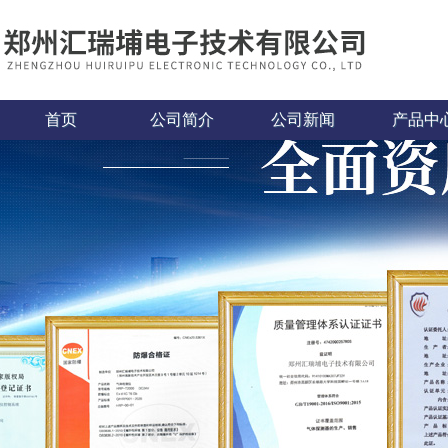
首页
公司简介
公司新闻
产品中