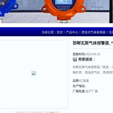
当前位置：
首页
>
产品中心
>
壁挂式气体探测器
>
瓦
邯郸瓦斯气体报警器_
更新时间:
2025-09-16
简要描述：
邯郸瓦斯气体报警器_*批发
锅炉房、加油加气站、喷漆房
品牌:
汇瑞埔
生产地址:
厂商性质:
生产厂家