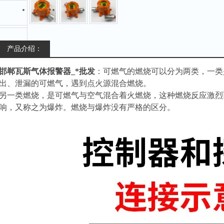
产品介绍：
邯郸瓦斯气体报警器_*批发
：
可燃气的燃烧可以分为两类，一类
出、泄漏的可燃气，遇到点火源混合燃烧。
另一类燃烧，是可燃气与空气混合着火燃烧，这种燃烧反应激烈
响，又称之为爆炸。燃烧与爆炸没有严格的区分。