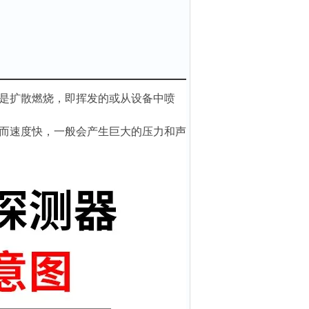
是扩散燃烧，即挥发的或从设备中喷
而速度快，一般会产生巨大的压力和声