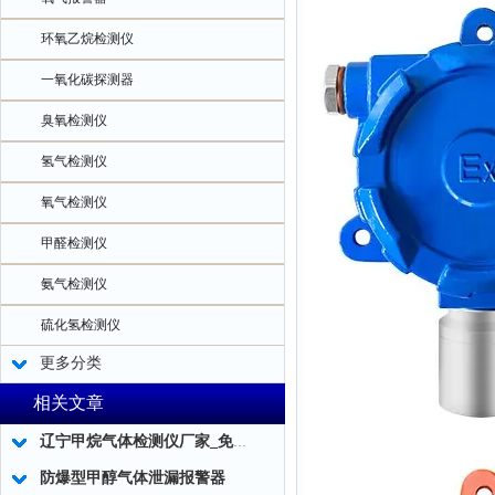
环氧乙烷检测仪
一氧化碳探测器
臭氧检测仪
氢气检测仪
氧气检测仪
甲醛检测仪
氨气检测仪
硫化氢检测仪
更多分类
相关文章
辽宁甲烷气体检测仪厂家_免费标定
防爆型甲醇气体泄漏报警器