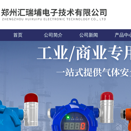
首页
公司简介
公司新闻
产品中