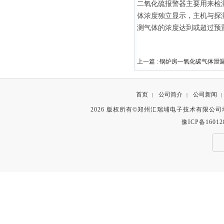
二氧化硫报警器主要用来检
体浓度独立显示，主机与探
测气体的浓度达到或超过预
上一篇 :
锅炉房一氧化碳气体泄
首页
公司简介
公司新闻
|
|
|
2026 版权所有©郑州汇瑞埔电子技术有限公
豫ICP备16012