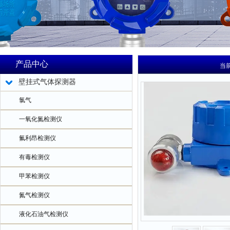
产品中心
当
壁挂式气体探测器
氯气
一氧化氮检测仪
氟利昂检测仪
有毒检测仪
甲苯检测仪
氮气检测仪
液化石油气检测仪