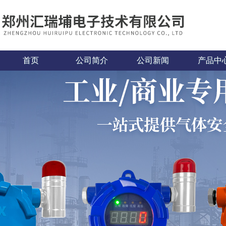
首页
公司简介
公司新闻
产品中