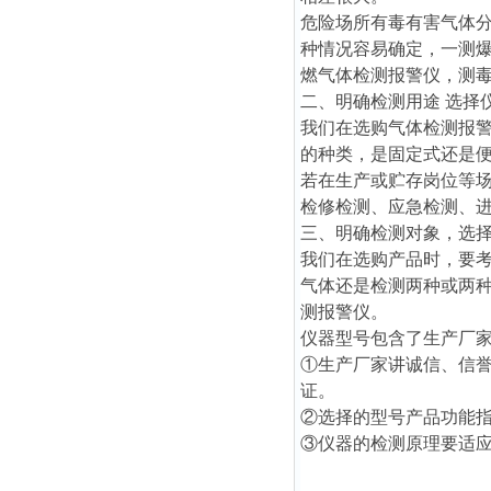
危险场所有毒有害气体
种情况容易确定，一测
燃气体检测报警仪，测
二、明确检测用途 选择
我们在选购气体检测报
的种类，是固定式还是
若在生产或贮存岗位等
检修检测、应急检测、
三、明确检测对象，选
我们在选购产品时，要
气体还是检测两种或两
测报警仪。
仪器型号包含了生产厂
①生产厂家讲诚信、信
证。
②选择的型号产品功能指标要符
③仪器的检测原理要适