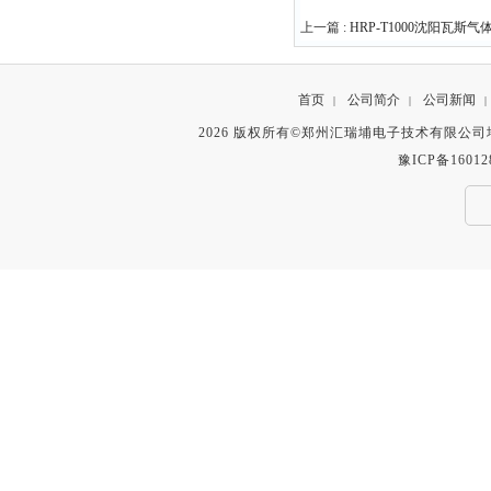
上一篇 :
HRP-T1000沈阳瓦斯
首页
公司简介
公司新闻
|
|
|
2026 版权所有©郑州汇瑞埔电子技术有限公
豫ICP备16012