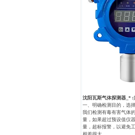
沈阳瓦斯气体探测器_*
:
一、明确检测目的，选
我们检测有毒有害气体
量，如果超过预设值仪
量，超标报警，以避免工作
相差很大。