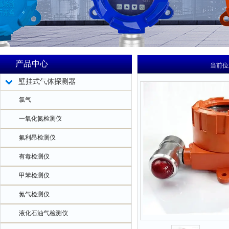
产品中心
当前位
壁挂式气体探测器
氯气
一氧化氮检测仪
氟利昂检测仪
有毒检测仪
甲苯检测仪
氮气检测仪
液化石油气检测仪