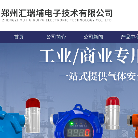
首页
公司简介
公司新闻
产品中