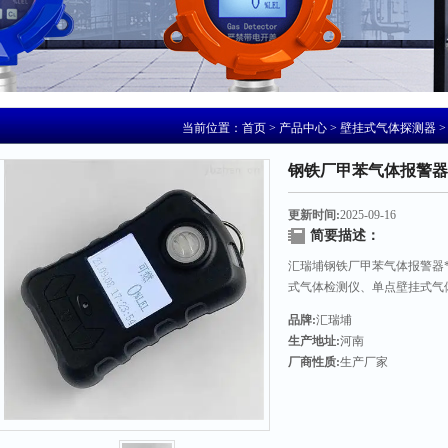
当前位置：
首页
>
产品中心
>
壁挂式气体探测器
钢铁厂甲苯气体报警器
更新时间:
2025-09-16
简要描述：
汇瑞埔钢铁厂甲苯气体报警器
式气体检测仪、单点壁挂式气
送器/探头、气体控制柜/主机
品牌:
汇瑞埔
生产地址:
河南
厂商性质:
生产厂家