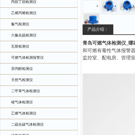
丙烷丁烷检测仪
乙烯丙烯检测仪
氟气检测仪
产品介绍：
六氟化硫检测仪
青岛可燃气体检测仪_哪
瓦斯检测仪
和可燃有毒性气体报警
监控室、配电房、管理
可燃气体检测报警仪
异丙醇检测仪
天然气检测仪
二甲苯气体检测仪
锗气体检测仪
乙烯气体检测仪
二硫化碳气体检测仪