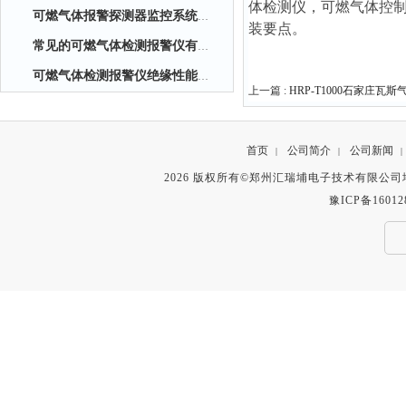
体检测仪，可燃气体控
可燃气体报警探测器监控系统的调试要求
装要点。
常见的可燃气体检测报警仪有哪些类型？
可燃气体检测报警仪绝缘性能的主要因素
上一篇 :
HRP-T1000石家庄瓦
首页
公司简介
公司新闻
|
|
|
2026 版权所有©郑州汇瑞埔电子技术有限公
豫ICP备16012