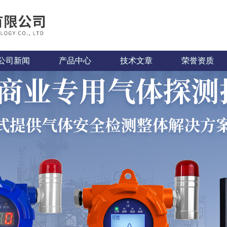
公司新闻
产品中心
技术文章
荣誉资质