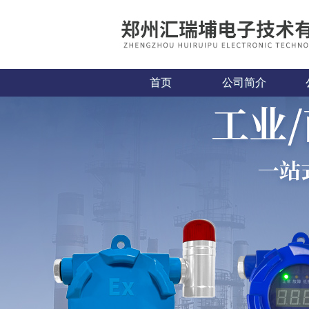
首页
公司简介