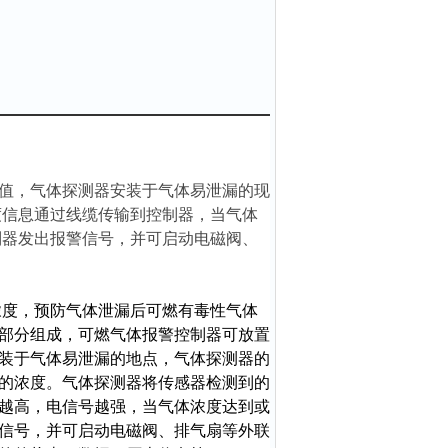
值，气体探测器安装于气体易泄漏的现
度信息通过线缆传输到控制器，当气体
制器发出报警信号，并可启动电磁阀、
浓度，预防气体泄漏后可燃有毒性气体
部分组成，可燃气体报警控制器可放置
装于气体易泄漏的地点，气体探测器的
的浓度。气体探测器将传感器检测到的
越高，电信号越强，当气体浓度达到或
信号，并可启动电磁阀、排气扇等外联