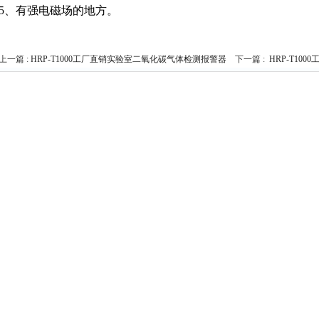
5、有强电磁场的地方。
上一篇 :
HRP-T1000工厂直销实验室二氧化碳气体检测报警器
下一篇 :
HRP-T1