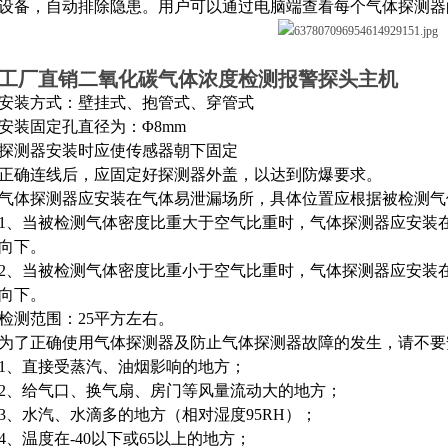
设备，自动排除隐患。用户可以通过电脑端查看每个气体探测器
工厂直销二氧化碳气体浓度检测报警探头主机
安装方式：壁挂式、抱管式、穿管式
安装固定孔直径为：Φ8mm
探测器安装时应使传感器朝下固定
正确连线后，应固定好探测器外盖，以达到防爆要求。
气体探测器应安装在气体易泄漏场所，具体位置应根据被检测气
1、当被检测气体密度比重大于空气比重时，气体探测器应安装在距离
向下。
2、当被检测气体密度比重小于空气比重时，气体探测器应安装在距离
向下。
检测范围：25平方左右。
为了正确使用气体探测器及防止气体探测器故障的发生，请不要
1、直接受蒸汽、油烟影响的地方；
2、给气口、换气扇、房门等风量流动大的地方；
3、水汽、水滴多的地方（相对湿度95RH）；
4、温度在-40以下或65以上的地方；