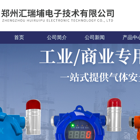
首页
公司简介
公司新闻
产品中