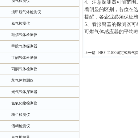
溴气检测仪
4、注意探测器可测范
着明显的区别，各位在
溴甲烷气体检测仪
提醒，各企业必须保证
氦气检测仪
5、看报警器的探测器
可燃气体感应器的平均寿
硅烷气体检测仪
甲胺气体探测器
上一篇 :
HRP-T1000固定式氧气
丁酮气体检测仪
丙酮气体检测仪
苯气体检测仪
光气气体探测器
氮氧化物检测仪
粉尘检测仪
酒精检测仪
氧气报警器