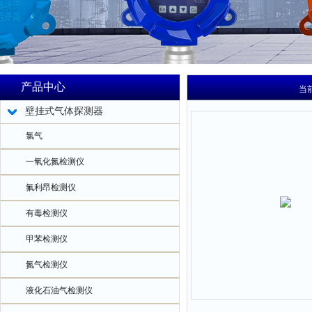
产品中心
当
壁挂式气体探测器
氯气
一氧化氮检测仪
氟利昂检测仪
有毒检测仪
甲苯检测仪
氮气检测仪
液化石油气检测仪